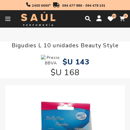
2400 6660*
094 477 886
-
094 478 101
0
0
Inicio
Accesorios
Bigudies L 10 unidades Beauty Style
Bigudies L 10 unidades Beauty Style
$U 143
$U 168