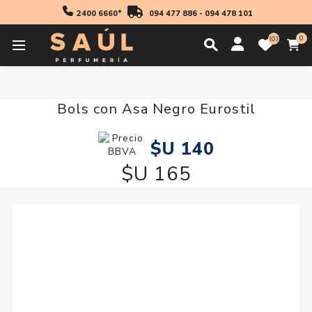
2400 6660*
094 477 886
-
094 478 101
0
0
Inicio
Accesorios
Bols con Asa Negro Eurostil
Bols con Asa Negro Eurostil
$U 140
$U 165