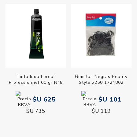
Tinta Inoa Loreal
Gomitas Negras Beauty
Professionnel 60 gr N°5
Style x250 1724802
$U 625
$U 101
$U 735
$U 119