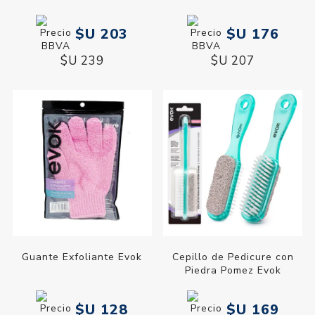
$U 203
$U 176
$U 239
$U 207
Guante Exfoliante Evok
Cepillo de Pedicure con
Piedra Pomez Evok
$U 128
$U 169