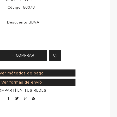
BEAUTY STYLE
esorios para
Código:
56078
metica
COMPRAR
Ver métodos de pago
Ver formas de envío
OMPARTÍ EN TUS REDES