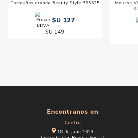
Cortauñas grande Beauty Style 393525
Mousse Vo
S
$U 127
$U 149
Encontranos en
Centro
18 de julio 1623
(entre Carlos Roxlo y Minas)