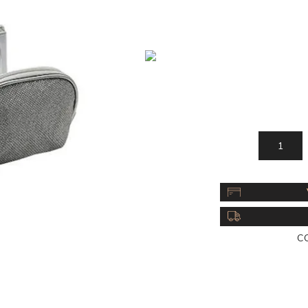
Acc
Cos
C