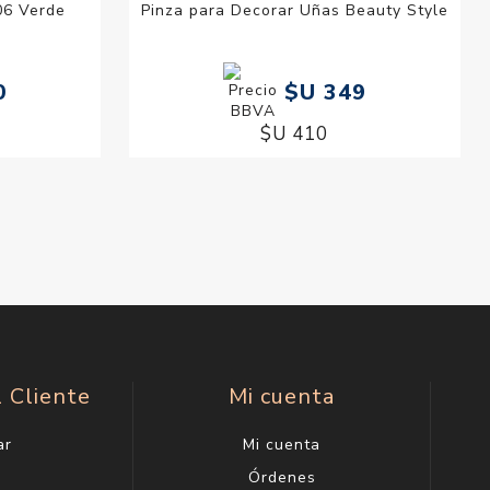
 06 Verde
Pinza para Decorar Uñas Beauty Style
0
$U 349
$U 410
l Cliente
Mi cuenta
ar
Mi cuenta
g
Órdenes