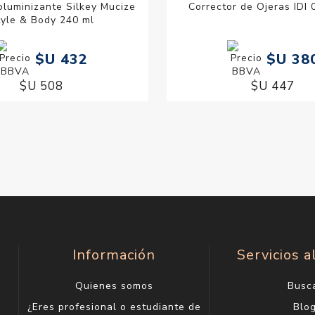
luminizante Silkey Mucize
Corrector de Ojeras IDI
tyle & Body 240 ml
$U 432
$U 38
$U 508
$U 447
Información
Servicios a
Quienes somos
Busc
¿Eres profesional o estudiante de
Blo