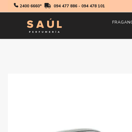
2400 6660*
094 477 886
-
094 478 101
FRAGAN
Hombr
Mujer
Niños