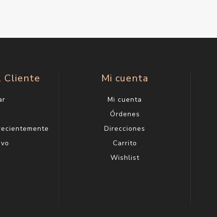
l Cliente
Mi cuenta
ar
Mi cuenta
g
Órdenes
 recientemente
Direcciones
evo
Carrito
Wishlist