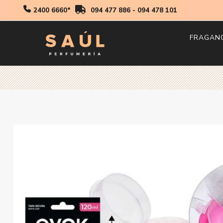
2400 6660*
094 477 886
-
094 478 101
FRAGAN
Hombr
Mujer
Niños