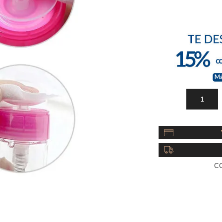
Acc
Cos
C