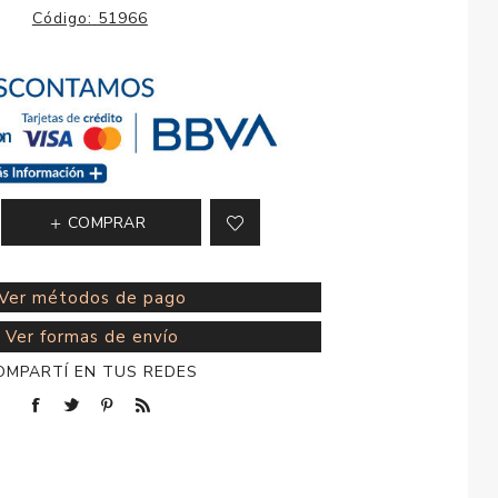
esorios para
Código:
51966
metica
COMPRAR
Ver métodos de pago
Ver formas de envío
OMPARTÍ EN TUS REDES