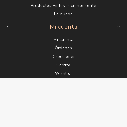
Productos vistos recientemente
Lo nuevo
Mi cuenta
Mi cuenta
Órdenes
Direcciones
Carrito
Wishlist
Powered by
nopCommerce
Designed by
Agile.Uy
Copyright ® 2026 Perfumería Saúl - Gelimix S.A. RUT
215058770012 - Todos los derechos reservados.