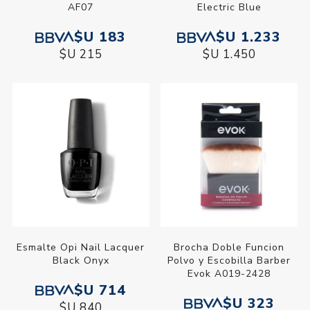
AF07
Electric Blue
$U 183
$U 1.233
$U 215
$U 1.450
Esmalte Opi Nail Lacquer
Brocha Doble Funcion
Black Onyx
Polvo y Escobilla Barber
Evok A019-2428
$U 714
$U 323
$U 840