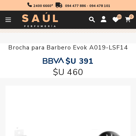
2400 6660*
094 477 886
-
094 478 101
0
0
Inicio
Accesorios
Brocha para Barbero Evok A019-LSF14
Brocha para Barbero Evok A019-LSF14
$U 391
$U 460