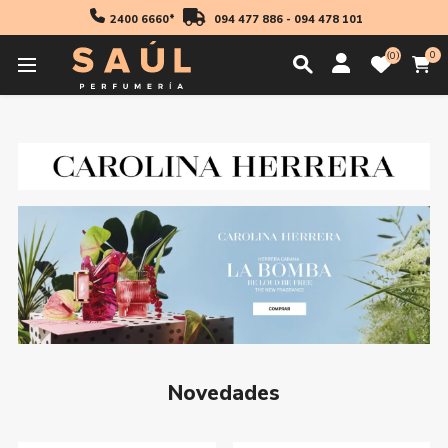
2400 6660*
094 477 886
-
094 478 101
0
0
Inicio
Carolina Herrera
Novedades