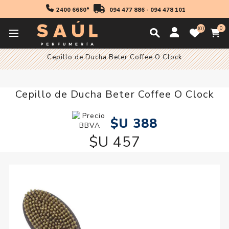
2400 6660*
094 477 886
-
094 478 101
0
0
Inicio
Accesorios
Cepillos y Peines
Cepillos
Cepillo de Ducha Beter Coffee O Clock
Cepillo de Ducha Beter Coffee O Clock
$U 388
$U 457