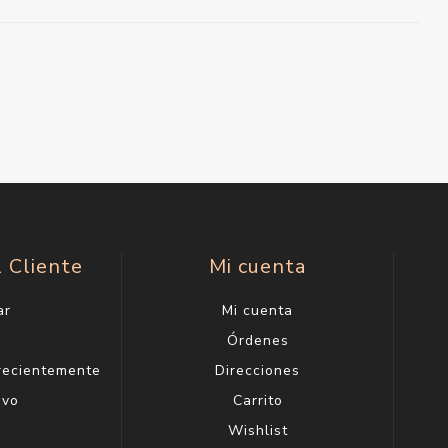
l Cliente
Mi cuenta
ar
Mi cuenta
g
Órdenes
 recientemente
Direcciones
evo
Carrito
Wishlist