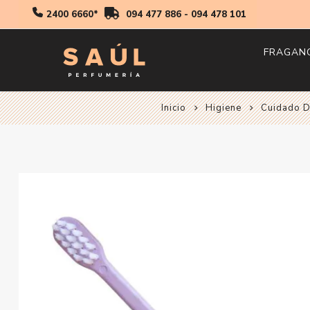
2400 6660*
094 477 886
-
094 478 101
FRAGAN
Inicio
Higiene
Cuidado D
Hombr
Mujer
Niños