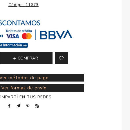
esorios para
Código:
11673
metica
COMPRAR
Ver métodos de pago
Ver formas de envío
OMPARTÍ EN TUS REDES