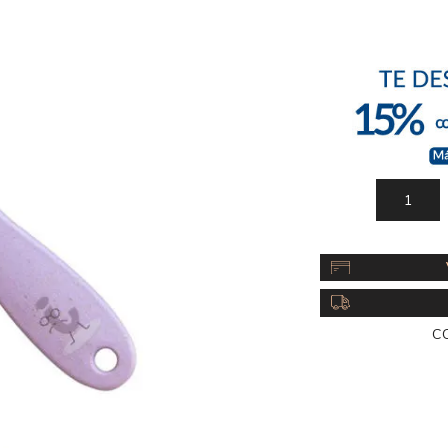
Acc
Cos
C