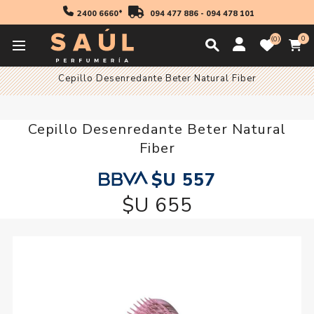
2400 6660*
094 477 886
-
094 478 101
0
0
Inicio
Accesorios
Cepillos y Peines
Cepillos
Cepillo Desenredante Beter Natural Fiber
Cepillo Desenredante Beter Natural
Fiber
$U 557
$U 655