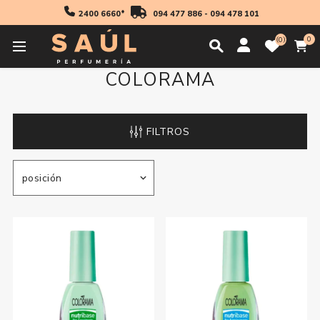
2400 6660*
094 477 886
-
094 478 101
0
0
COLORAMA
FILTROS