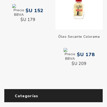
Esmalte Colorama Ultima
Esmalte Colorama Ven
Fini Del Paquete
Habra Fini
$U 152
$U 152
$U 179
$U 179