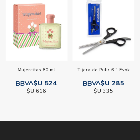
Mujercitas 80 ml
Tijera de Pulir 6 " Evok
$U 524
$U 285
$U 616
$U 335