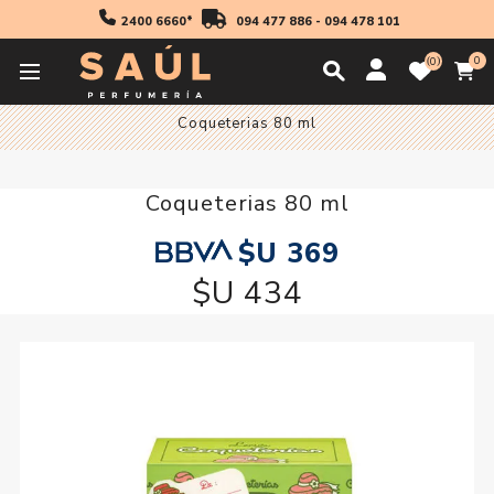
2400 6660*
094 477 886
-
094 478 101
0
0
Inicio
Fragancias
Niños
Colonia Niños
Coqueterias 80 ml
Coqueterias 80 ml
$U 369
$U 434