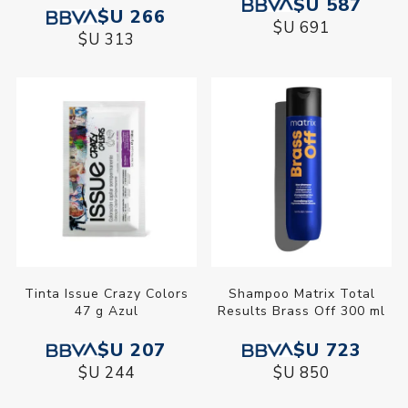
$U 587
$U 266
$U 691
$U 313
Tinta Issue Crazy Colors
Shampoo Matrix Total
47 g Azul
Results Brass Off 300 ml
$U 207
$U 723
$U 244
$U 850