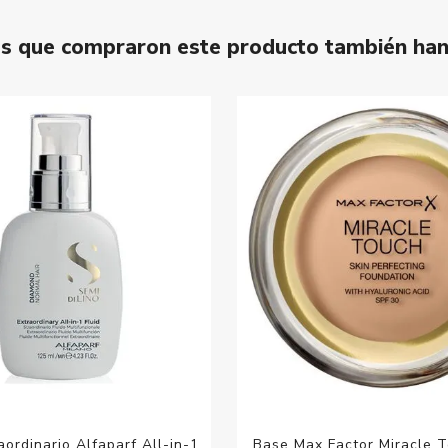
tes que compraron este producto también ha
aordinario Alfaparf All-in-1
Base Max Factor Miracle 