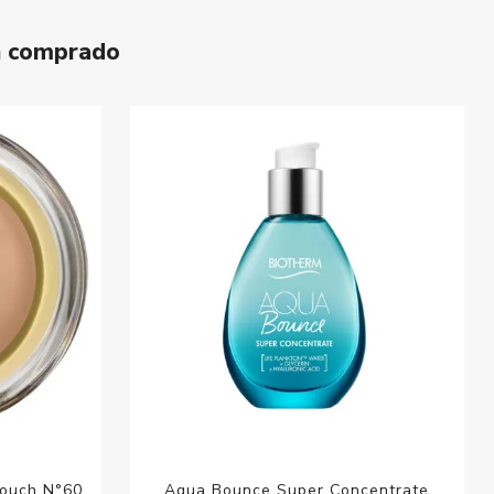
n comprado
Touch N°60
Aqua Bounce Super Concentrate