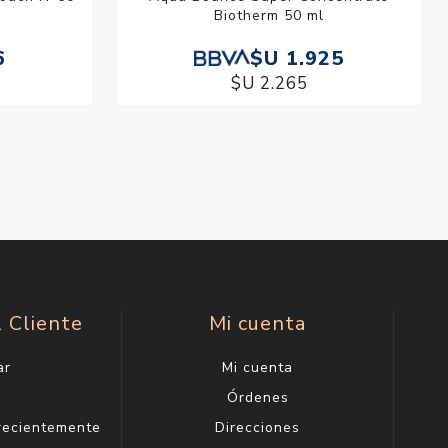
Biotherm 50 ml
6
$U 1.925
$U 2.265
l Cliente
Mi cuenta
ar
Mi cuenta
g
Órdenes
 recientemente
Direcciones