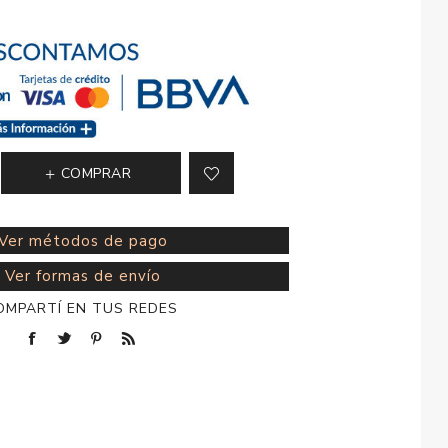
esorios para
metica
COMPRAR
Ver métodos de pago
Ver formas de envío
OMPARTÍ EN TUS REDES