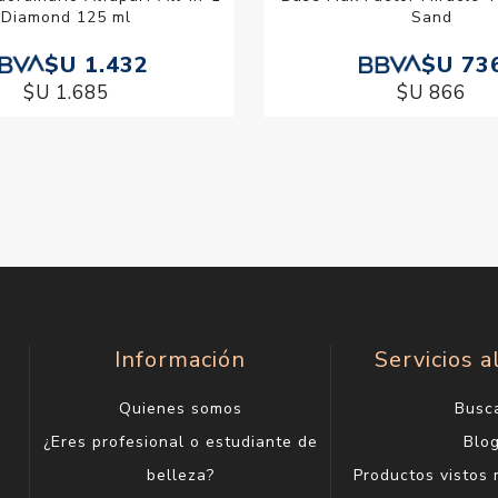
Diamond 125 ml
Sand
$U 1.432
$U 73
$U 1.685
$U 866
Información
Servicios a
Quienes somos
Busc
¿Eres profesional o estudiante de
Blo
belleza?
Productos vistos