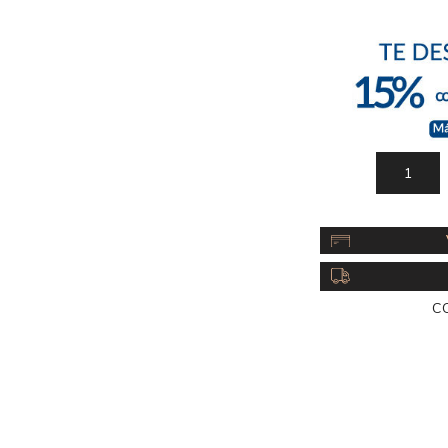
Acc
Cos
C