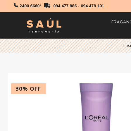
2400 6660*
094 477 886
-
094 478 101
FRAGAN
Hombr
Inic
Mujer
Niños
30% OFF