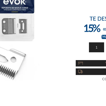
Acc
Cos
C