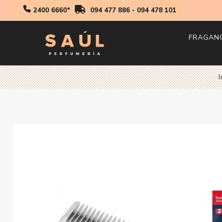
2400 6660*
094 477 886
-
094 478 101
FRAGAN
Hombr
I
Mujer
Niños