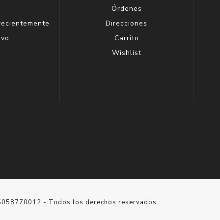
g
Órdenes
 recientemente
Direcciones
evo
Carrito
Wishlist
15058770012 - Todos los derechos reservados.