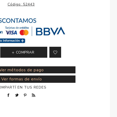
esorios para
Código:
52443
metica
COMPRAR
Ver métodos de pago
Ver formas de envío
OMPARTÍ EN TUS REDES