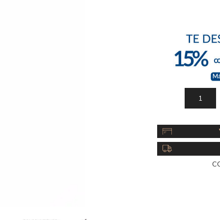
Acc
Cos
C