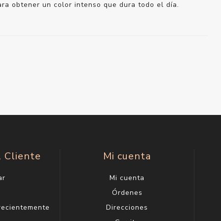
ara obtener un color intenso que dura todo el día.
l Cliente
Mi cuenta
ar
Mi cuenta
g
Órdenes
 recientemente
Direcciones