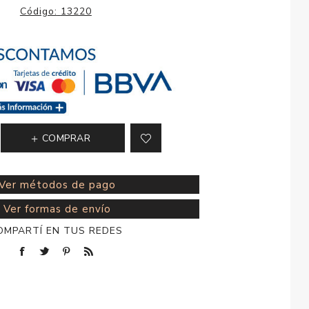
esorios para
Código:
13220
metica
COMPRAR
Ver métodos de pago
Ver formas de envío
OMPARTÍ EN TUS REDES