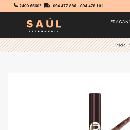
2400 6660*
094 477 886
-
094 478 101
FRAGAN
Hombr
Inicio
Mujer
Niños