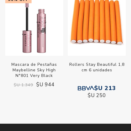
Mascara de Pestañas
Rollers Stay Beautiful 1,8
Maybelline Sky High
cm 6 unidades
N°801 Very Black
$U 944
$U 1.349
$U 213
$U 250