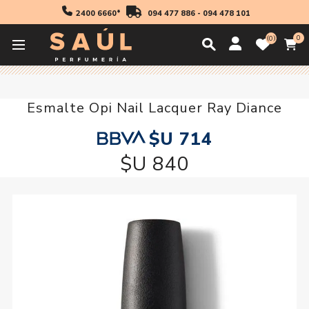
2400 6660*
094 477 886
-
094 478 101
0
0
Inicio
Manicuria
Esmalte Opi Nail Lacquer Ray Diance
Esmalte Opi Nail Lacquer Ray Diance
$U 714
$U 840