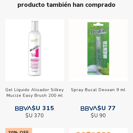
producto también han comprado
Gel Líquido Alisador Silkey
Spray Bucal Deoxan 9 ml
Mucize Easy Brush 200 ml
$U 315
$U 77
$U 370
$U 90
30% OFF