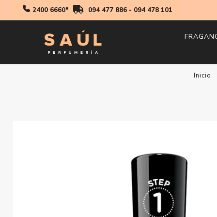
2400 6660*
094 477 886
-
094 478 101
FRAGAN
Hombr
Inicio
Mujer
Niños