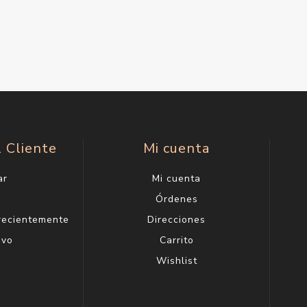
l Cliente
Mi cuenta
ar
Mi cuenta
g
Órdenes
 recientemente
Direcciones
evo
Carrito
Wishlist