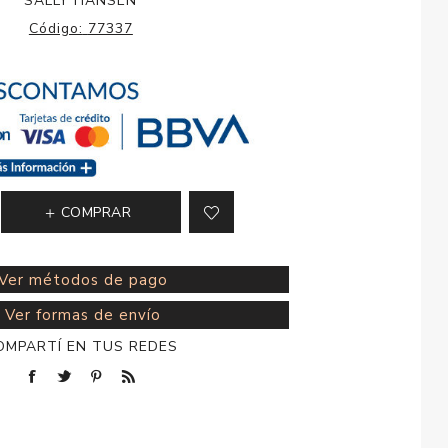
SALLY HANSEN
esorios para
Código:
77337
metica
COMPRAR
Ver métodos de pago
Ver formas de envío
OMPARTÍ EN TUS REDES