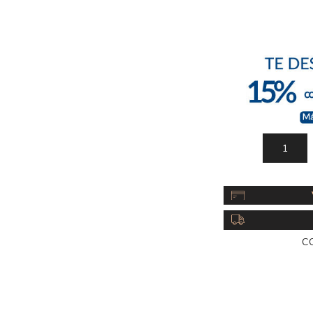
Acc
Cos
C