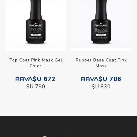
Top Coat Pink Mask Gel
Rubber Base Coat Pink
Color
Mask
$U 672
$U 706
$U 790
$U 830