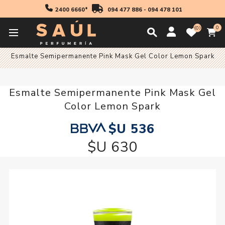
2400 6660*
094 477 886
-
094 478 101
0
0
Inicio
[ Sin categorizar ]
Pink Mask
Esmalte Semipermanente Pink Mask Gel Color Lemon Spark
Esmalte Semipermanente Pink Mask Gel
Color Lemon Spark
$U 536
$U 630