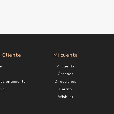
l Cliente
Mi cuenta
ar
Mi cuenta
g
Órdenes
 recientemente
Direcciones
evo
Carrito
Wishlist