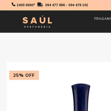
2400 6660*
094 477 886
-
094 478 101
FRAGAN
Hombr
Mujer
Niños
25% OFF