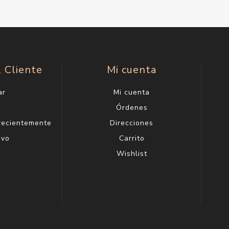
l Cliente
Mi cuenta
ar
Mi cuenta
g
Órdenes
 recientemente
Direcciones
evo
Carrito
Wishlist