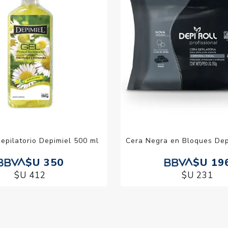
epilatorio Depimiel 500 ml
Cera Negra en Bloques Depi
$U 350
$U 19
$U 412
$U 231