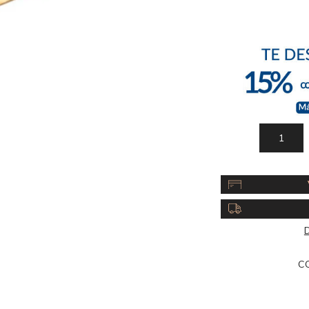
Acc
Cos
D
C