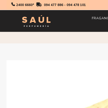
2400 6660*
094 477 886
-
094 478 101
FRAGAN
Hombr
Mujer
Niños