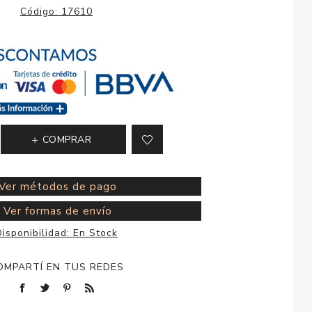
esorios para
Código:
17610
metica
COMPRAR
Ver métodos de pago
Ver formas de envío
isponibilidad:
En Stock
OMPARTÍ EN TUS REDES