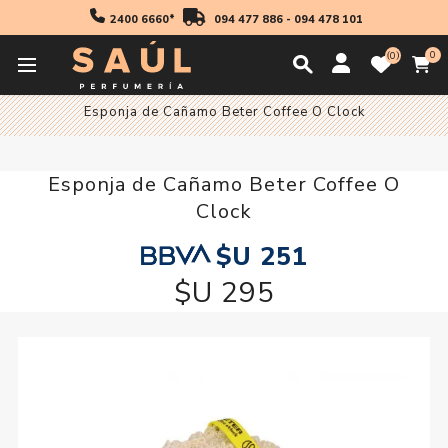
2400 6660*
094 477 886
-
094 478 101
0
0
Inicio
Maquillaje
Rostro
Accesorios para Rostro
Esponja de Cañamo Beter Coffee O Clock
Esponja de Cañamo Beter Coffee O
Clock
$U 251
$U 295