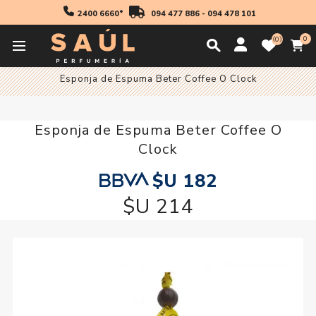
2400 6660*
094 477 886
-
094 478 101
0
0
Inicio
Maquillaje
Rostro
Accesorios para Rostro
Esponja de Espuma Beter Coffee O Clock
Esponja de Espuma Beter Coffee O
Clock
$U 182
$U 214