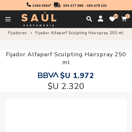
2400 6660*
094 477 886
-
094 478 101
0
0
Inicio
Profesionales
Productos De Peinado
Fijadores
Fijador Alfaparf Sculpting Hairspray 250 ml
Fijador Alfaparf Sculpting Hairspray 250
ml
$U 1.972
$U 2.320