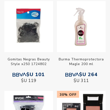
Gomitas Negras Beauty
Burma Thermoprotectora
Style x250 1724802
Magle 200 ml
$U 101
$U 264
$U 119
$U 311
30% OFF