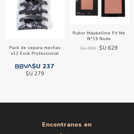
Rubor Maybelline Fit Me
N°15 Nude
$U 629
Pack de separa mechas
$U 899
x12 Evok Professional
$U 237
$U 279
Encontranos en