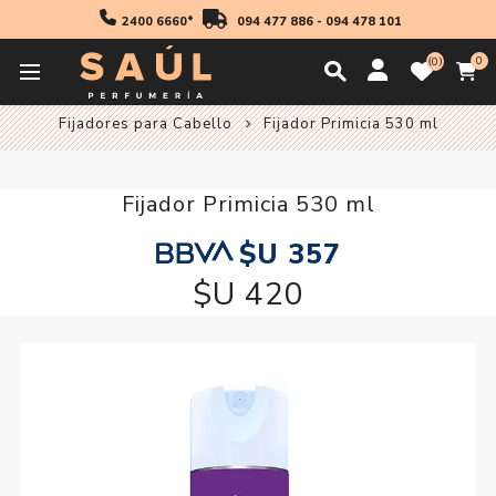
2400 6660*
094 477 886
-
094 478 101
0
0
Inicio
Cabello
Productos De Peinado
Fijadores para Cabello
Fijador Primicia 530 ml
Fijador Primicia 530 ml
$U 357
$U 420