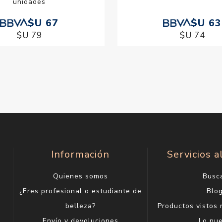
unidades
$U 67
$U 63
$U 79
$U 74
Información
Servicios a
Quienes somos
Busc
¿Eres profesional o estudiante de
Blo
belleza?
Productos vistos
Envío y devoluciones
Lo nu