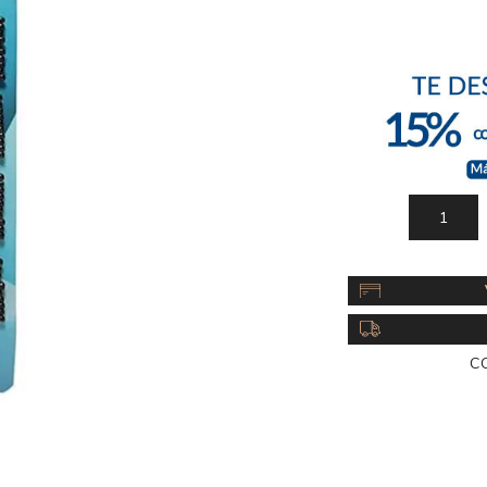
Acc
Cos
C