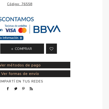
esorios para
Código:
76558
metica
COMPRAR
Ver métodos de pago
Ver formas de envío
OMPARTÍ EN TUS REDES