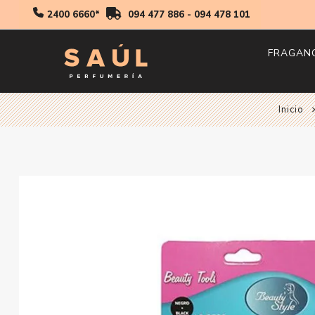
2400 6660*
094 477 886
-
094 478 101
FRAGAN
Hombr
Inicio
Mujer
Niños