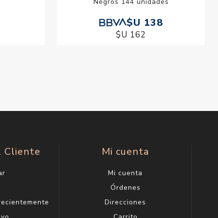
Negros 144 unidades
$U 138
$U 162
l Cliente
Mi cuenta
ar
Mi cuenta
g
Órdenes
 recientemente
Direcciones
evo
Carrito