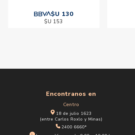
$U 130
$U 153
Encontranos en
Centro
18 de julio 1623
(entre Carlos Roxlo y Minas)
2400 6660*