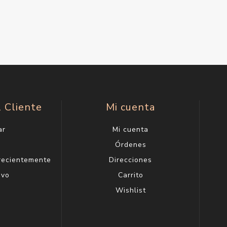
l Cliente
Mi cuenta
ar
Mi cuenta
g
Órdenes
 recientemente
Direcciones
evo
Carrito
Wishlist