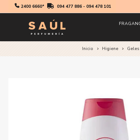
2400 6660*
094 477 886
-
094 478 101
FRAGAN
Inicio
Higiene
Hombr
Geles
Mujer
Niños