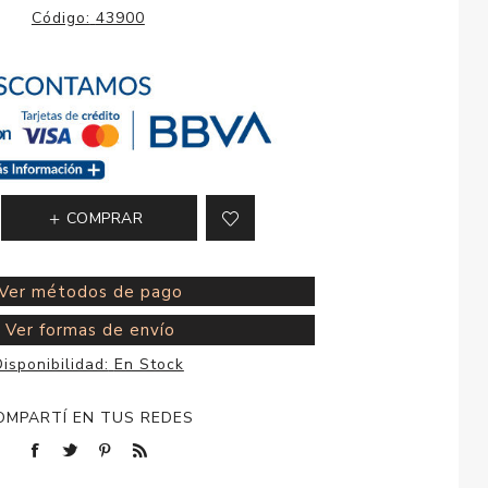
esorios para
Código:
43900
metica
COMPRAR
Ver métodos de pago
Ver formas de envío
isponibilidad:
En Stock
OMPARTÍ EN TUS REDES