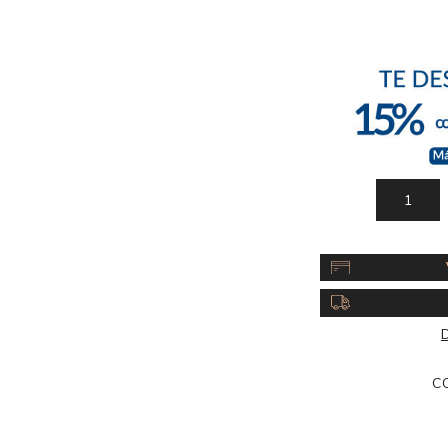
Acc
Cos
D
C