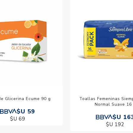
de Glicerina Ecume 90 g
Toallas Femeninas Siemp
Normal Suave 16
$U 59
$U 16
$U 69
$U 192