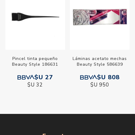
Pincel tinta pequeño
Láminas acetato mechas
Beauty Style 186631
Beauty Style 586639
$U 27
$U 808
$U 32
$U 950