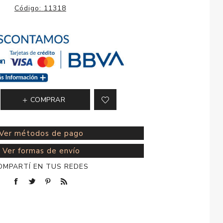
esorios para
Código:
11318
metica
COMPRAR
Ver métodos de pago
Ver formas de envío
OMPARTÍ EN TUS REDES