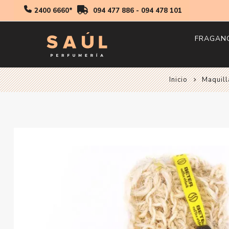
2400 6660*
094 477 886
-
094 478 101
FRAGAN
Inicio
Maquill
Hombr
Mujer
Niños