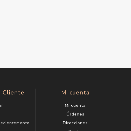
l Cliente
Mi cuenta
ar
Mi cuenta
g
Órdenes
 recientemente
Direcciones