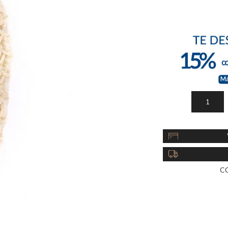
Acc
Cos
C