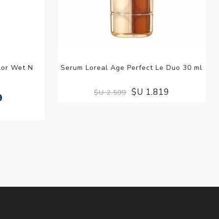
lor Wet N
Serum Loreal Age Perfect Le Duo 30 ml
$U 1.819
$U 2.599
9