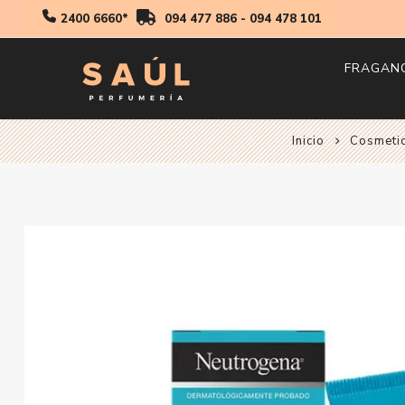
2400 6660*
094 477 886
-
094 478 101
FRAGAN
Inicio
Cosmeti
Hombr
Mujer
Niños