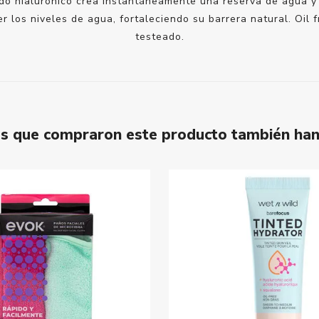
do hialurónico crea instantáneamente una reserva de agua y 
er los niveles de agua, fortaleciendo su barrera natural. Oil 
testeado.
tes que compraron este producto también ha