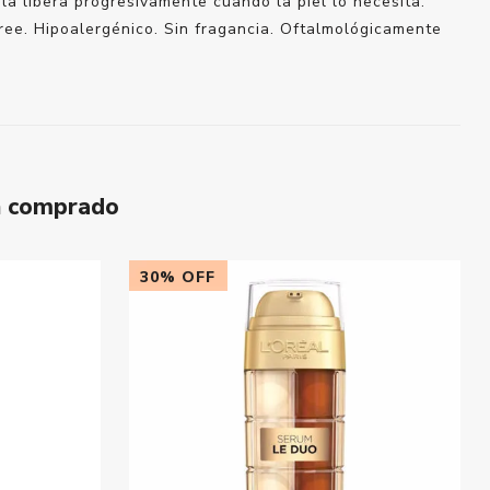
la libera progresivamente cuando la piel lo necesita.
free. Hipoalergénico. Sin fragancia. Oftalmológicamente
n comprado
30% OFF