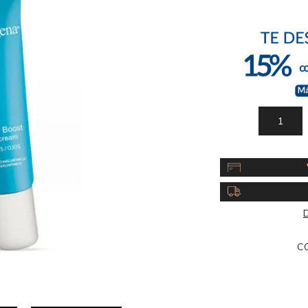
Acc
Cos
D
C