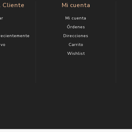
l Cliente
Mi cuenta
ar
Mi cuenta
g
Órdenes
 recientemente
Direcciones
evo
Carrito
Wishlist