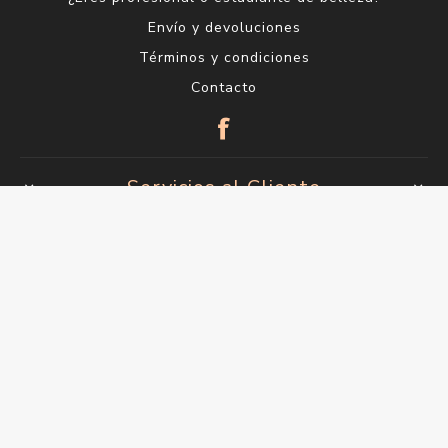
Envío y devoluciones
Términos y condiciones
Contacto
Servicios al Cliente
Buscar
Blog
Productos vistos recientemente
Lo nuevo
Mi cuenta
Mi cuenta
Órdenes