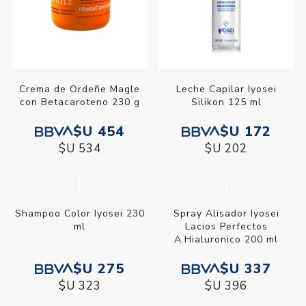
Crema de Ordeñe Magle
Leche Capilar Iyosei
con Betacaroteno 230 g
Silikon 125 ml
$U 454
$U 172
$U 534
$U 202
Shampoo Color Iyosei 230
Spray Alisador Iyosei
ml
Lacios Perfectos
A.Hialuronico 200 ml
$U 275
$U 337
$U 323
$U 396