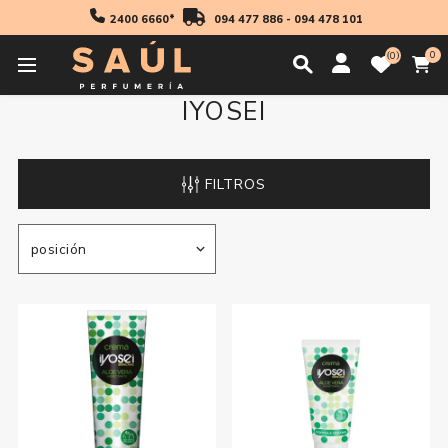
2400 6660*
094 477 886
-
094 478 101
0
0
IYOSEI
FILTROS