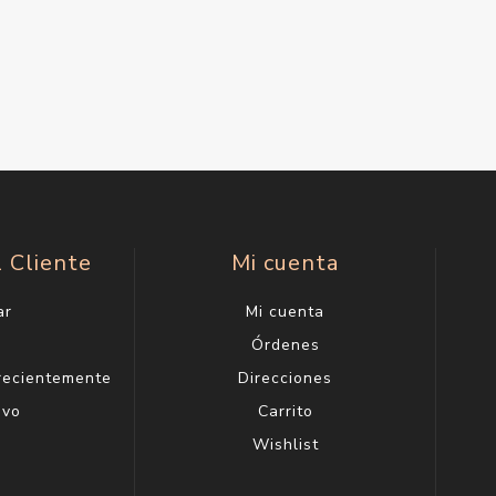
l Cliente
Mi cuenta
ar
Mi cuenta
g
Órdenes
 recientemente
Direcciones
evo
Carrito
Wishlist