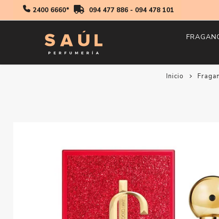
2400 6660*
094 477 886
-
094 478 101
FRAGAN
Inicio
Hombr
Fraga
Mujer
Niños