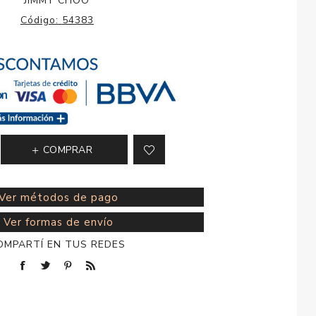
JIMMY CHOO
esorios para
Código:
54383
metica
COMPRAR
Ver métodos de pago
Ver formas de envío
OMPARTÍ EN TUS REDES