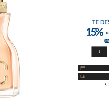
Acc
Cos
C