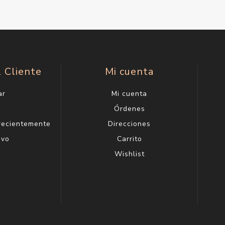
l Cliente
Mi cuenta
ar
Mi cuenta
g
Órdenes
 recientemente
Direcciones
evo
Carrito
Wishlist