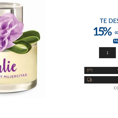
Acc
Cos
C