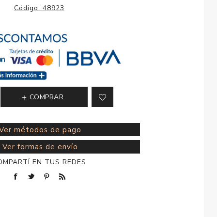
esorios para
Código:
48923
metica
COMPRAR
Ver métodos de pago
Ver formas de envío
OMPARTÍ EN TUS REDES