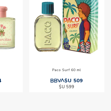
l
Paco Surf 60 ml
4
$U 509
$U 599