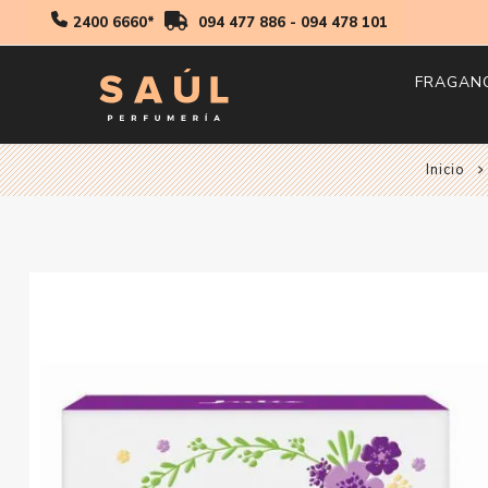
2400 6660*
094 477 886
-
094 478 101
FRAGAN
Inicio
Hombr
Mujer
Niños