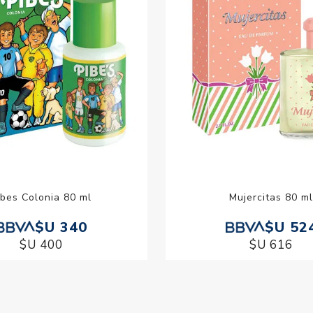
ibes Colonia 80 ml
Mujercitas 80 m
$U 340
$U 52
$U 400
$U 616