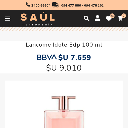
2400 6660*
094 477 886
-
094 478 101
0
0
Inicio
30 off
Lancome Idole Edp 100 ml
Lancome Idole Edp 100 ml
$U 7.659
$U 9.010