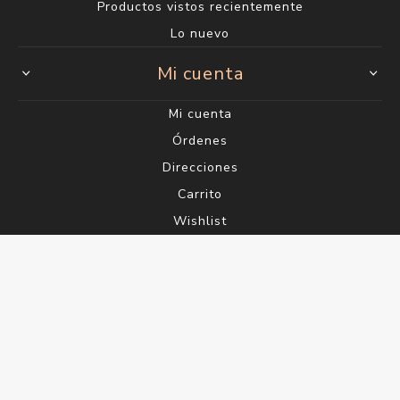
Productos vistos recientemente
Lo nuevo
Mi cuenta
Mi cuenta
Órdenes
Direcciones
Carrito
Wishlist
Powered by
nopCommerce
Designed by
Agile.Uy
Copyright ® 2026 Perfumería Saúl - Gelimix S.A. RUT
215058770012 - Todos los derechos reservados.