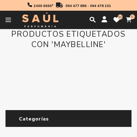
2400 6660*
094 477 886
-
094 478 101
0
0
PRODUCTOS ETIQUETADOS
CON 'MAYBELLINE'
Categorías