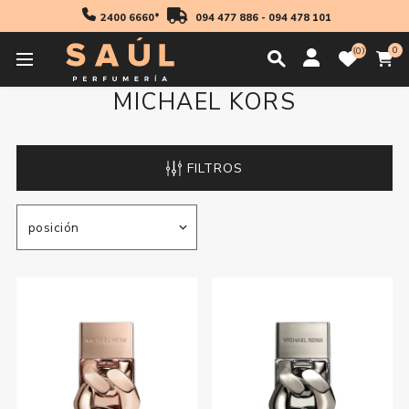
2400 6660*
094 477 886
-
094 478 101
0
0
MICHAEL KORS
FILTROS