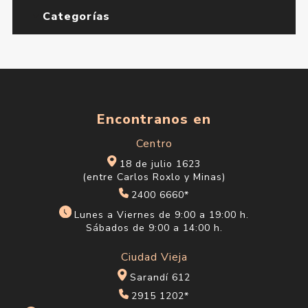
Edp 50 ml
$U 3.785
$U 4.453
Categorías
Encontranos en
Centro
18 de julio 1623
(entre Carlos Roxlo y Minas)