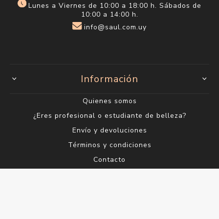
2400 6660*
Lunes a Viernes de 9:00 a 19:00 h.
Sábados de 9:00 a 14:00 h.
Ciudad Vieja
Sarandí 612
2915 1202*
Lunes a Viernes de 10:00 a 18:00 h. Sábados de
10:00 a 14:00 h.
info@saul.com.uy
Información
Quienes somos
¿Eres profesional o estudiante de belleza?