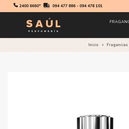
2400 6660*
094 477 886
-
094 478 101
FRAGAN
Inicio
Fragancias
Hombr
Mujer
Niños