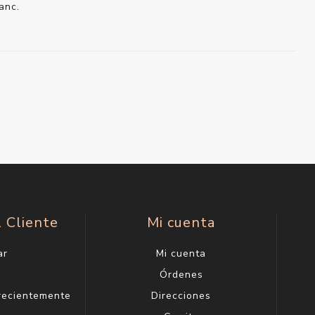
anc.
l Cliente
Mi cuenta
ar
Mi cuenta
g
Órdenes
 recientemente
Direcciones