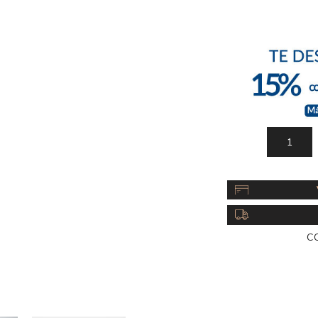
Acc
Cos
C