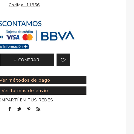
esorios para
Código:
11956
metica
COMPRAR
Ver métodos de pago
Ver formas de envío
OMPARTÍ EN TUS REDES