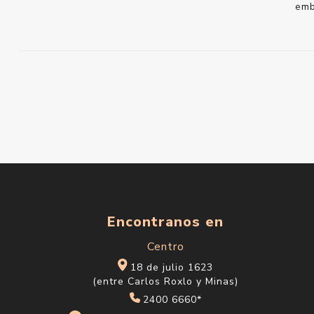
emb
Encontranos en
Centro
18 de julio 1623
(entre Carlos Roxlo y Minas)
2400 6660*