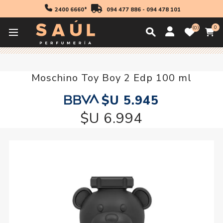
2400 6660*
094 477 886
-
094 478 101
0
0
Inicio
Novedades
Moschino Toy Boy 2 Edp 100 ml
Moschino Toy Boy 2 Edp 100 ml
$U 5.945
$U 6.994