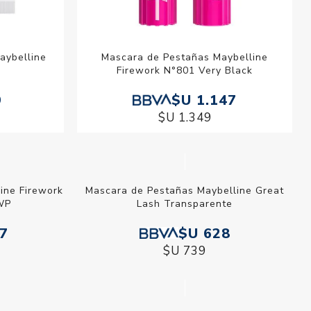
Maybelline
Mascara de Pestañas Maybelline
Firework N°801 Very Black
9
$U 1.147
$U 1.349
ybelline
Mascara de Pestañas Maybelline Great
lack WP
Lash Transparente
47
$U 628
$U 739