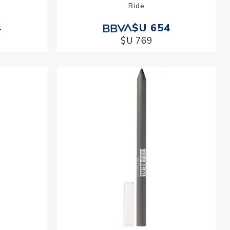
Ride
4
$U 654
$U 769