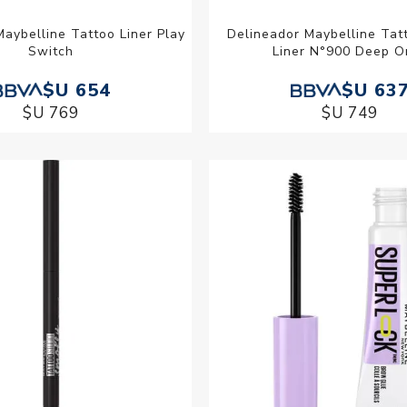
aybelline Tattoo Liner Play
Delineador Maybelline Tat
Switch
Liner N°900 Deep O
$U 654
$U 63
$U 769
$U 749