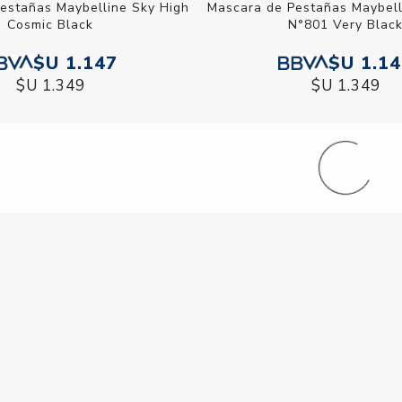
e Pestañas Maybelline Sky
Mascara de Pestañas Mayb
igh Cosmic Black
High N°801 Very Bl
$U 1.147
$U 1.1
$U 1.349
$U 1.349