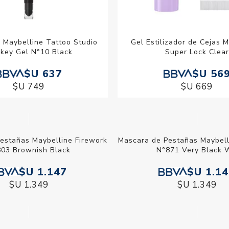
 Maybelline Tattoo Studio
Gel Estilizador de Cejas 
key Gel N°10 Black
Super Lock Clear
$U 637
$U 56
$U 749
$U 669
 de Pestañas Maybelline
Mascara de Pestañas Ma
k N°803 Brownish Black
Firework N°871 Very B
$U 1.147
$U 1.1
$U 1.349
$U 1.349