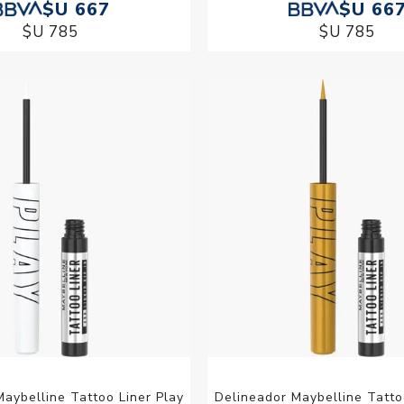
$U 667
$U 66
$U 785
$U 785
aybelline Tattoo Liner Play
Delineador Maybelline Tatto