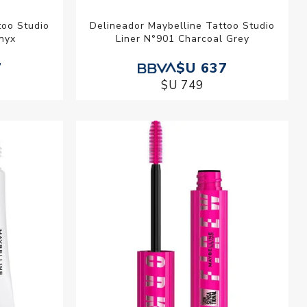
too Studio
Delineador Maybelline Tattoo Studio
nyx
Liner N°901 Charcoal Grey
7
$U 637
$U 749