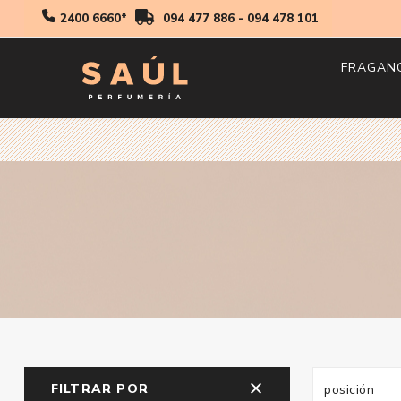
2400 6660*
094 477 886
-
094 478 101
FRAGAN
Hombr
Mujer
Niños
FILTRAR POR