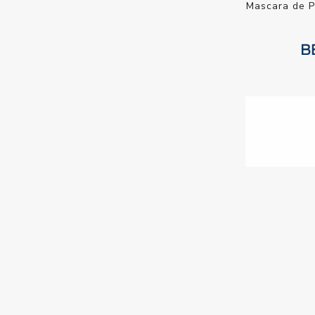
Mascara d
H