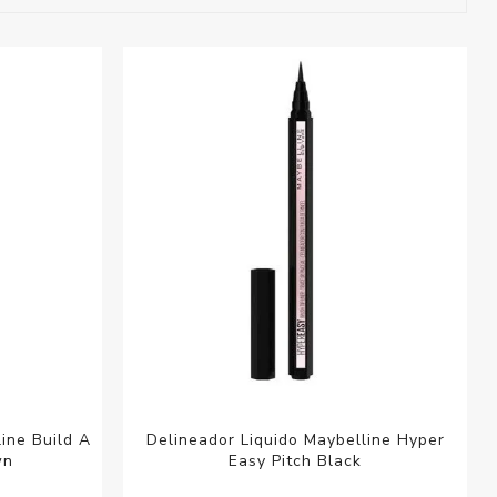
esorios para
metica
ine Build A
Delineador Liquido Maybelline Hyper
wn
Easy Pitch Black