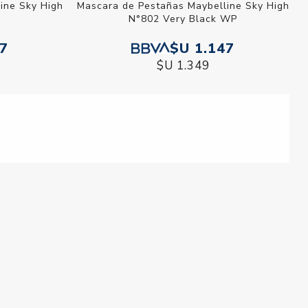
elline Sky
Mascara de Pestañas Maybelline Sky
ack
High N°802 Very Black WP
47
$U 1.147
$U 1.349