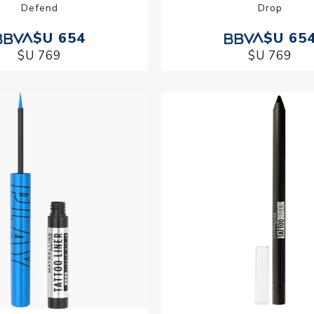
Defend
Drop
$U 654
$U 65
$U 769
$U 769