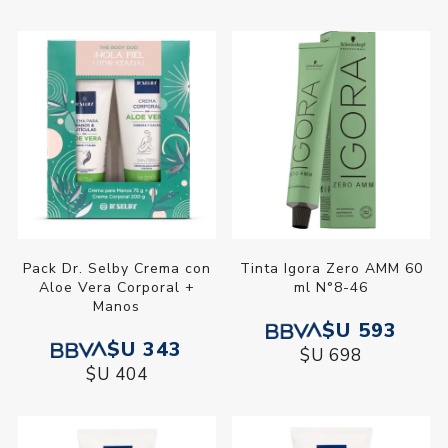
Pack Dr. Selby Crema con
Tinta Igora Zero AMM 60
Aloe Vera Corporal +
ml N°8-46
Manos
$U 593
$U 343
$U 698
$U 404