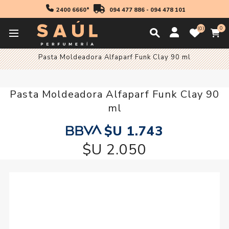
2400 6660*
094 477 886
-
094 478 101
0
0
Inicio
Profesionales
Productos De Peinado
Ceras
Pasta Moldeadora Alfaparf Funk Clay 90 ml
Pasta Moldeadora Alfaparf Funk Clay 90
ml
$U 1.743
$U 2.050