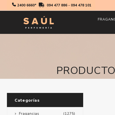
2400 6660*
094 477 886
-
094 478 101
FRAGAN
Hombr
Mujer
Niños
PRODUCTOS
Categorías
Fragancias
(1275)