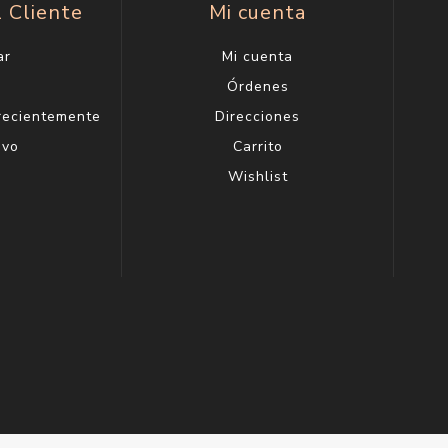
l Cliente
Mi cuenta
ar
Mi cuenta
g
Órdenes
 recientemente
Direcciones
evo
Carrito
Wishlist