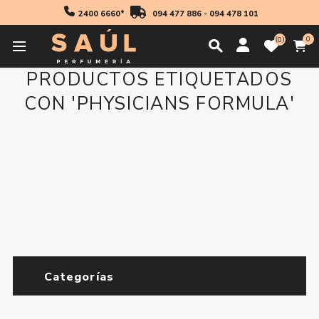
2400 6660*
094 477 886
-
094 478 101
0
0
PRODUCTOS ETIQUETADOS
CON 'PHYSICIANS FORMULA'
Categorías