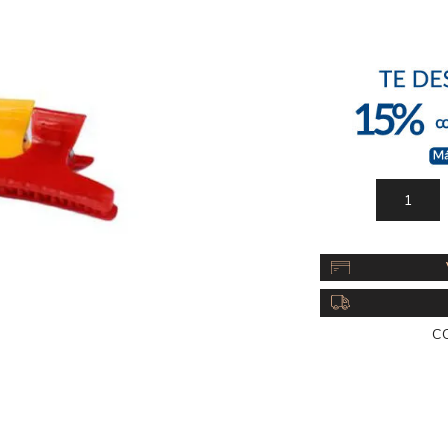
Acc
Cos
C