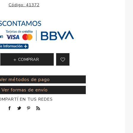
esorios para
Código:
41372
metica
COMPRAR
Ver métodos de pago
Ver formas de envío
OMPARTÍ EN TUS REDES