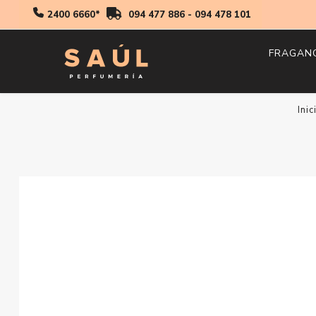
2400 6660*
094 477 886
-
094 478 101
FRAGAN
Hombr
Inic
Mujer
Niños