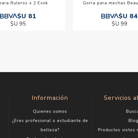
para Ruleros x 2 Evok
Gorra para mechas Beau
$U 81
$U 84
$U 95
$U 99
Información
Servicios a
Quienes somos
Busc
¿Eres profesional o estudiante de
Blo
belleza?
Productos vistos