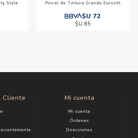
ty Style
Pincel de Tintura Grande Eurostil
$U 72
$U 85
l Cliente
Mi cuenta
ar
Mi cuenta
g
Órdenes
 recientemente
Direcciones