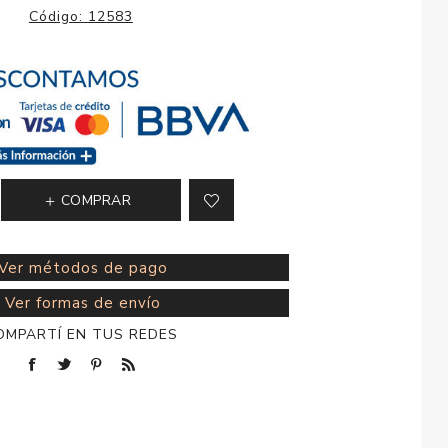
esorios para
Código:
12583
metica
COMPRAR
Ver métodos de pago
Ver formas de envío
OMPARTÍ EN TUS REDES