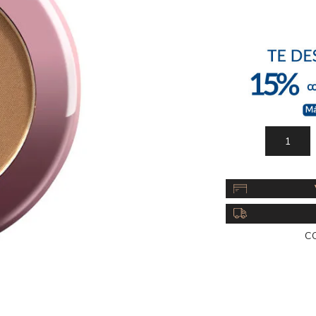
Acc
Cos
C