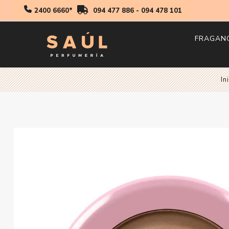
2400 6660*
094 477 886
-
094 478 101
FRAGAN
Hombr
In
Mujer
Niños