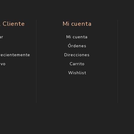
l Cliente
Mi cuenta
ar
Mi cuenta
g
Órdenes
 recientemente
Direcciones
evo
Carrito
Wishlist