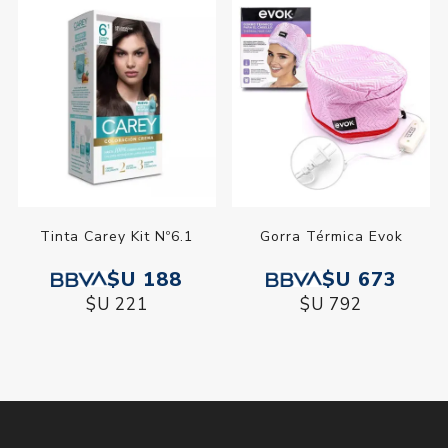
Tinta Carey Kit Nº6.1
Gorra Térmica Evok
$U 188
$U 673
$U 221
$U 792