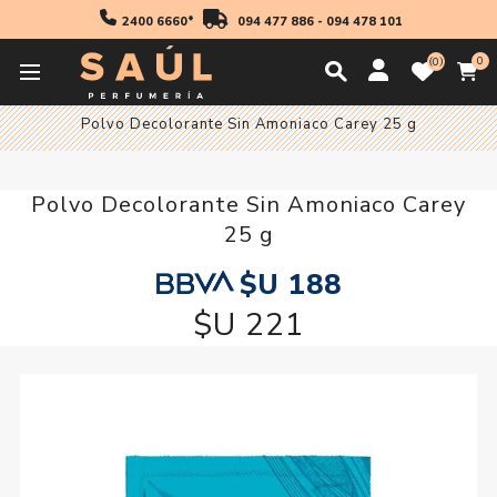
2400 6660*
094 477 886
-
094 478 101
0
0
Inicio
Profesionales
Coloración
Decolorantes
Polvo Decolorante Sin Amoniaco Carey 25 g
Polvo Decolorante Sin Amoniaco Carey
25 g
$U 188
$U 221