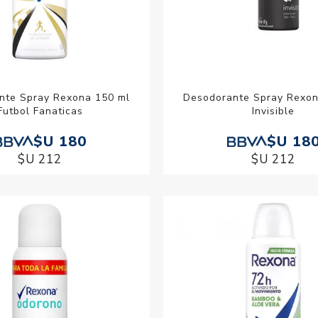
nte Spray Rexona 150 ml
Desodorante Spray Rexon
Futbol Fanaticas
Invisible
$U 180
$U 18
$U 212
$U 212