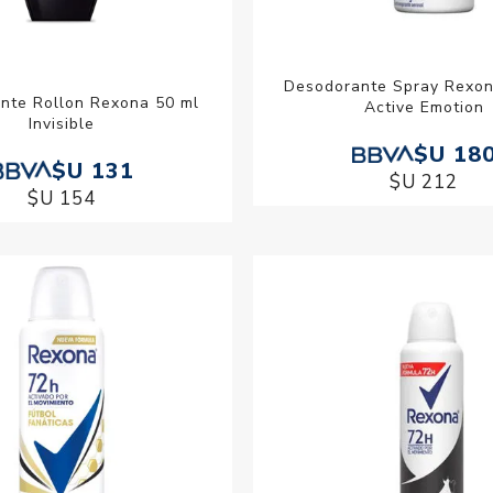
Desodorante Spray Rexon
nte Rollon Rexona 50 ml
Active Emotion
Invisible
$U 18
$U 131
$U 212
$U 154