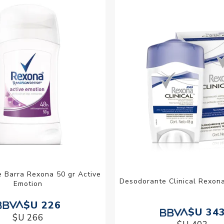
Acc
Cos
 Barra Rexona 50 gr Active
Desodorante Clinical Rexon
Emotion
$U 226
$U 34
$U 266