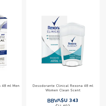
esorios para
metica
a 48 ml Men
Desodorante Clinical Rexona 48 ml
Women Clean Scent
3
$U 343