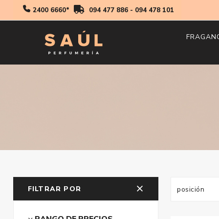
2400 6660*
094 477 886
-
094 478 101
FRAGAN
Hombr
Mujer
Niños
FILTRAR POR