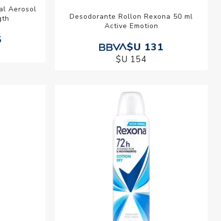
al Aerosol
Desodorante Rollon Rexona 50 ml
gth
Active Emotion
5
$U 131
$U 154