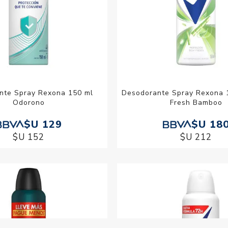
nte Spray Rexona 150 ml
Desodorante Spray Rexona 
Odorono
Fresh Bamboo
$U 129
$U 18
$U 152
$U 212