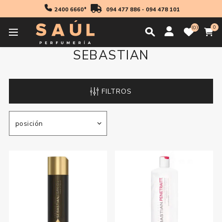
2400 6660*
094 477 886
-
094 478 101
0
0
SEBASTIAN
FILTROS